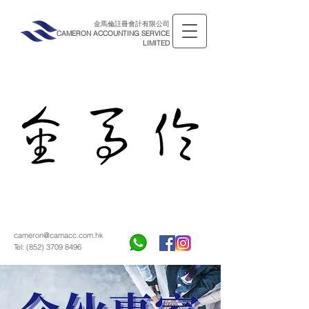
金馬倫註冊會計有限公司
CAMERON ACCOUNTING SERVICE
LIMITED
cameron@camacc.com.hk
Tel:
(852) 3709 8496