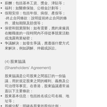
薪酬：包括基本工資、獎金、津貼等；
福利：如醫療保險、公積金計劃等；
假期安排：包括年假、病假、產假等；
-終止合同條款：說明提前終止合同的條
件、通知期限及賠償等；
保密和競業限制：如有需要，應約束僱員
在離職後的一段時間內不得從事競業活動
或洩露商業秘密；
争議解決：如發生爭議，應遵循什麼方式
來解決，例如調解、仲裁或訴訟。
(4) 股東協議
(Shareholders' Agreement)
股東協議是公司股東之間簽訂的一份協
議，用於規定股東之間的權利、義務及公
司治理等事宜。在香港，股東協議通常涵
蓋以下主要條款：
股東基本信息：包括姓名或公司名稱、地
址等；
股權分配：明確各股東的股份比例；