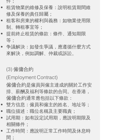
件；
租賃物業的維修及保養：說明租賃期間維
修及保養的責任歸屬；
租客和房東的權利與義務：如物業使用限
制、轉租事宜等；
提前終止租賃的條款：條件、通知期限
等；
争議解決：如發生爭議，應遵循什麼方式
來解決，例如調解、仲裁或訴訟。
(3) 僱傭合約
(Employment Contract)
僱傭合約
是僱員與僱主達成的關於工作安
排、薪酬及福利等條款的合同。在香港，
僱傭合約
通常應包括以下條款：
雙方信息：僱員和僱主的姓名、地址等；
職位描述：職位名稱及主要職責；
試用期：如有設定試用期，應說明期限及
相關條件；
工作時間：應說明正常工作時間及休息時
間；