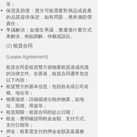
等；
保證及賠償：賣方可能需要對商品或資產
的品質提供保證，如有問題，應承擔賠償
責任；
争議解決：如發生爭議，應遵循什麼方式
來解決，例如調解、仲裁或訴訟。
(2) 租賃合同
(Lease Agreement)
租賃合同是租賃雙方就物業租賃達成共識
的法律文件。在香港，租賃合同通常包含
以下內容：
租賃雙方的基本信息：包括姓名或公司名
稱、地址等；
物業描述：詳細描述出租的物業，如地
址、面積、用途等；
租賃期限：租賃合同的起止日期；
租金：應明確說明租金金額、支付方式、
支付日期等；
押金：租客需支付的押金金額及返還條