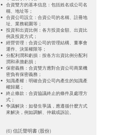
合資雙方的基本信息：包括姓名或公司名
稱、地址等；
合資公司設立：合資公司的名稱、註冊地
址、業務範圍等；
投資和出資比例：各方投資金額、出資比
例及投資方式；
經營管理：合資公司的管理結構、董事會
運作、決策權限等；
分配利潤和虧損：按各方出資比例分配利
潤和承擔虧損；
保密義務：合資雙方應對合資公司商業機
密負有保密義務；
知識產權：明確合資公司內產生的知識產
權歸屬；
終止條款：合資協議終止的條件及處理方
式；
争議解決：如發生爭議，應遵循什麼方式
來解決，例如調解、仲裁或訴訟。
(6) 信託聲明書 (股份)